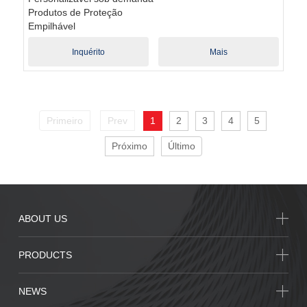
Produtos de Proteção
Empilhável
Inquérito
Mais
1
2
3
4
5
Primeiro
Prev
Próximo
Último
ABOUT US
PRODUCTS
NEWS